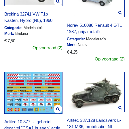
Brekina 32741 VW T1b
Kasten, Hybro (NL), 1960
Norev 510086 Renault 4 GTL
Categorie:
Modelauto's
1987, grijs metallic
Merk:
Brekina
Categorie:
Modelauto's
€ 7,50
Merk:
Norev
Op voorraad (2)
€ 4,25
Op voorraad (2)
Artitec 387.128 Landsverk L-
Artitec 10.377 Uitgebreid
181 M36, mobilisatie, NL -
decalvel "CSA1 bussen" actie