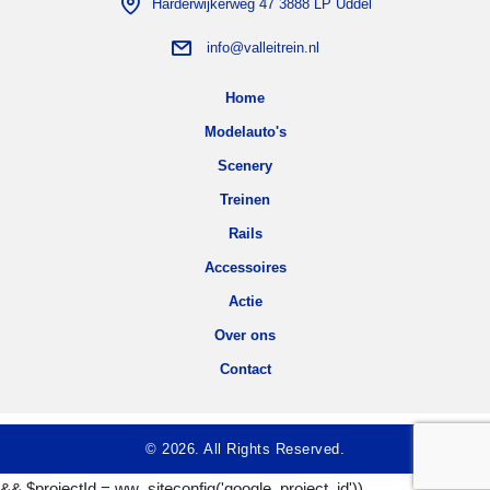
Harderwijkerweg 47 3888 LP Uddel
info@valleitrein.nl
Home
Modelauto's
Scenery
Treinen
Rails
Accessoires
Actie
Over ons
Contact
© 2026. All Rights Reserved.
&& $projectId = ww_siteconfig('google_project_id'))