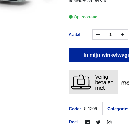
kenteken 89-BNX-6
Op voorraad
–
+
Aantal
In mijn winkelwag
Code:
8-1309
Categorie:
Deel