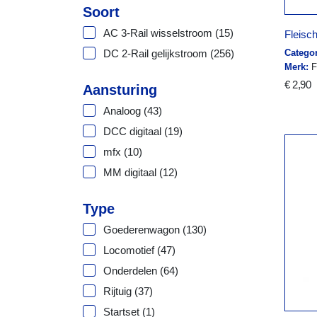
Soort
AC 3-Rail wisselstroom
(15)
Fleisc
Categor
DC 2-Rail gelijkstroom
(256)
Merk:
F
€ 2,90
Aansturing
Analoog
(43)
DCC digitaal
(19)
mfx
(10)
MM digitaal
(12)
Type
Goederenwagon
(130)
Locomotief
(47)
Onderdelen
(64)
Rijtuig
(37)
Startset
(1)