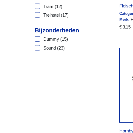
Fleisc
Tram
(12)
Categor
Treinstel
(17)
Merk:
F
€ 3,15
Bijzonderheden
Dummy
(15)
Sound
(23)
Hornby