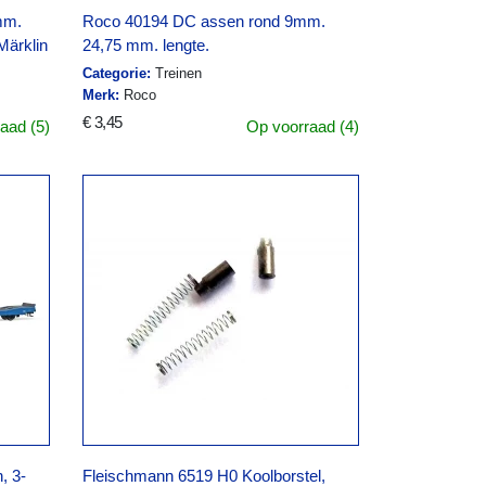
mm.
Roco 40194 DC assen rond 9mm.
Märklin
24,75 mm. lengte.
Categorie:
Treinen
Merk:
Roco
€ 3,45
aad (5)
Op voorraad (4)
, 3-
Fleischmann 6519 H0 Koolborstel,