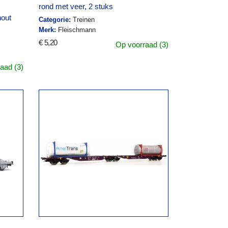
s
rond met veer, 2 stuks
hout
Categorie:
Treinen
Merk:
Fleischmann
€ 5,20
Op voorraad (3)
aad (3)