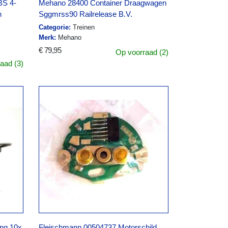
S 4-
Mehano 28400 Container Draagwagen
n
Sggmrss90 Railrelease B.V.
Categorie:
Treinen
Merk:
Mehano
€ 79,95
Op voorraad (2)
aad (3)
ing 10x
Fleischmann 00504737 Motorschild