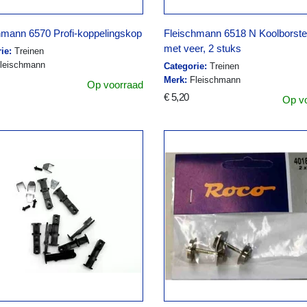
hmann 6570 Profi-koppelingskop
Fleischmann 6518 N Koolborstel
met veer, 2 stuks
ie:
Treinen
leischmann
Categorie:
Treinen
Merk:
Fleischmann
Op voorraad
€ 5,20
Op v