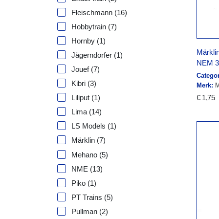
Fleischmann
(16)
Hobbytrain
(7)
Hornby
(1)
Märkli
Jägerndorfer
(1)
NEM 36
Jouef
(7)
Categor
Kibri
(3)
Merk:
M
€ 1,75
Liliput
(1)
Lima
(14)
LS Models
(1)
Märklin
(7)
Mehano
(5)
NME
(13)
Piko
(1)
PT Trains
(5)
Pullman
(2)