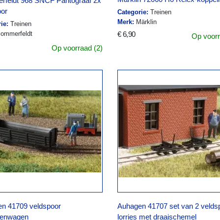
feldt 968 SNCF Pantograaf 2x
or
Categorie:
Treinen
Merk:
Märklin
ie:
Treinen
ommerfeldt
€ 6,90
Op voorr
Op voorraad (2)
n 41709 veldspoor
Auhagen 41707 set van 2 velds
renwagen
lorries met draaischemel