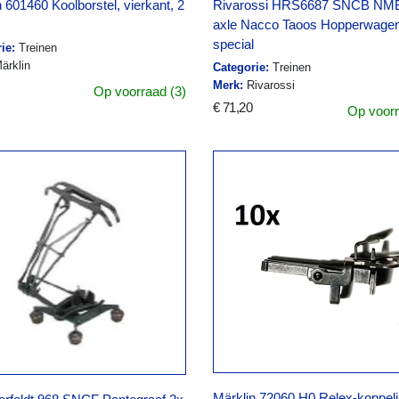
 601460 Koolborstel, vierkant, 2
Rivarossi HRS6687 SNCB NMB
axle Nacco Taoos Hopperwage
special
ie:
Treinen
ärklin
Categorie:
Treinen
Merk:
Rivarossi
Op voorraad (3)
€ 71,20
Op voorr
Märklin 72060 H0 Relex-koppel