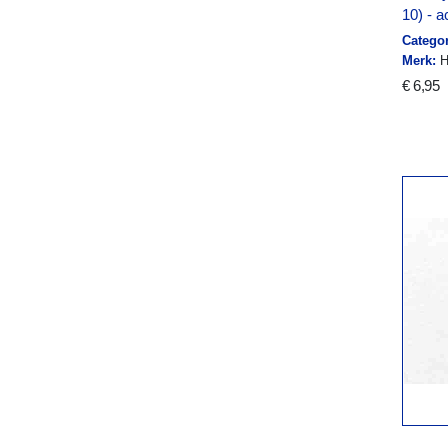
10) - a
Categor
Merk:
H
€ 6,95