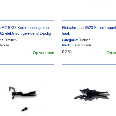
n E115737 Kortkoppelingskop
Fleischmann 6520 Schuifkoppel
2 elektrisch geleidend 1-polig
haak
ie:
Treinen
Categorie:
Treinen
ärklin
Merk:
Fleischmann
€ 2,60
Op voorraad
Op v