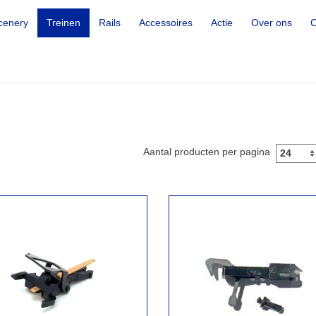
cenery
Treinen
Rails
Accessoires
Actie
Over ons
C
Aantal producten per pagina