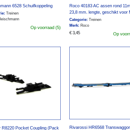
hmann 6528 Schuifkoppeling
Roco 40183 AC assen rond 11
23,8 mm. lengte, geschikt voor 
ie:
Treinen
leischmann
Categorie:
Treinen
Merk:
Roco
Op voorraad (5)
€ 3,45
Op voorr
Rivarossi HR6568 Transwaggon
 R8220 Pocket Coupling (Pack