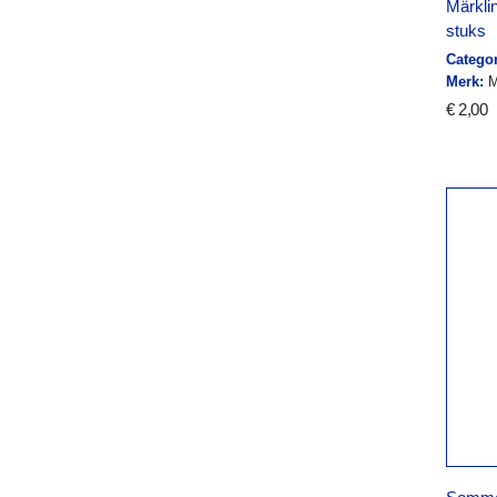
Märklin
stuks
Categor
Merk:
M
€ 2,00