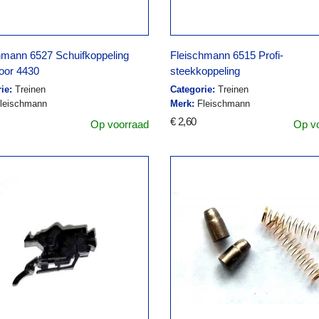
hmann 6527 Schuifkoppeling
Fleischmann 6515 Profi-
oor 4430
steekkoppeling
ie:
Treinen
Categorie:
Treinen
leischmann
Merk:
Fleischmann
€ 2,60
Op voorraad
Op v