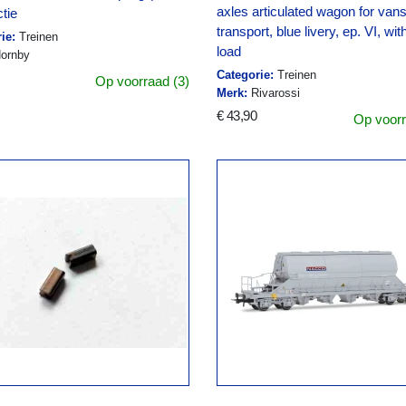
axles articulated wagon for van
ctie
transport, blue livery, ep. VI, wit
ie:
Treinen
load
ornby
Categorie:
Treinen
Op voorraad (3)
Merk:
Rivarossi
€ 43,90
Op voorr