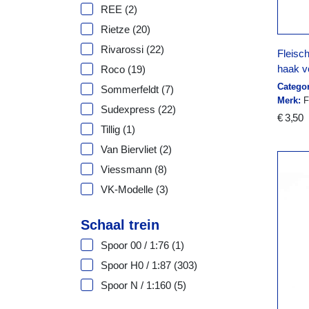
REE
(2)
Rietze
(20)
Rivarossi
(22)
Fleisc
haak v
Roco
(19)
Categor
Sommerfeldt
(7)
Merk:
F
Sudexpress
(22)
€ 3,50
Tillig
(1)
Van Biervliet
(2)
Viessmann
(8)
VK-Modelle
(3)
Schaal trein
Spoor 00 / 1:76
(1)
Spoor H0 / 1:87
(303)
Spoor N / 1:160
(5)