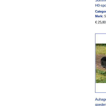
Sommer
H0-spo
Categor
Merk:
S
€ 25,80
Auhage
goede