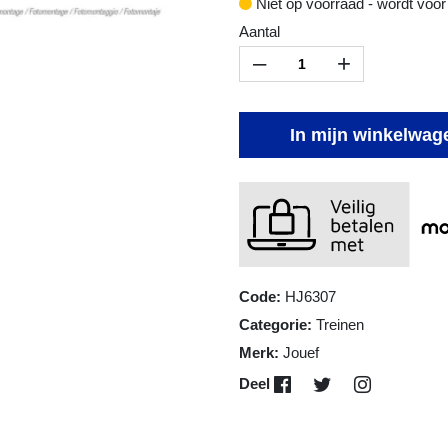
Niet op voorraad - wordt voor
Aantal
–
+
In mijn winkelwag
Code:
HJ6307
Categorie:
Treinen
Merk:
Jouef
Deel