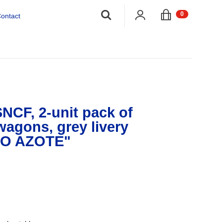
;
0
ontact
NCF, 2-unit pack of
agons, grey livery
O AZOTE"