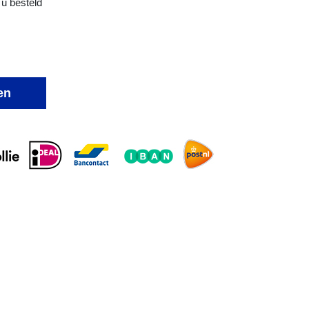
 u besteld
en