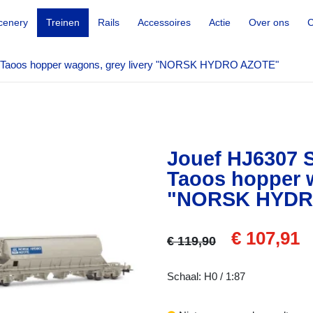
cenery
Treinen
Rails
Accessoires
Actie
Over ons
C
of Taoos hopper wagons, grey livery "NORSK HYDRO AZOTE"
Jouef HJ6307 S
Taoos hopper w
"NORSK HYDR
€ 107,91
€ 119,90
Schaal: H0 / 1:87