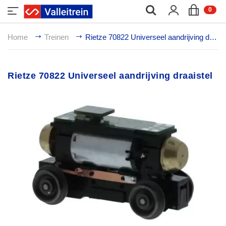
;
0
Home
Treinen
Rietze 70822 Universeel aandrijving draaistel
Rietze 70822 Universeel aandrijving draaistel