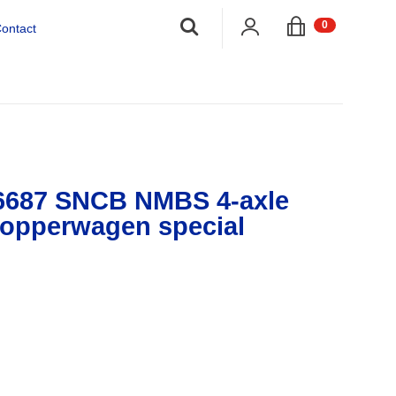
;
0
ontact
6687 SNCB NMBS 4-axle
opperwagen special