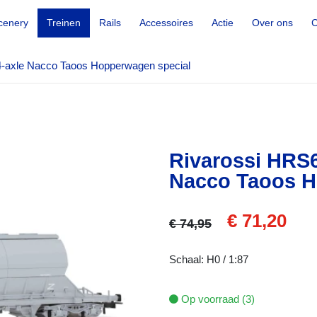
cenery
Treinen
Rails
Accessoires
Actie
Over ons
C
axle Nacco Taoos Hopperwagen special
Rivarossi HRS
Nacco Taoos H
€ 71,20
€ 74,95
Schaal: H0 / 1:87
Op voorraad (3)