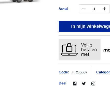
–
+
Aantal
In mijn winkelwag
Code:
HRS6687
Categor
Deel