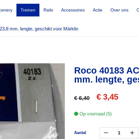
cenery
Treinen
Rails
Accessoires
Actie
Over ons
C
,8 mm. lengte, geschikt voor Märklin
Roco 40183 AC
mm. lengte, ge
€ 3,45
€ 6,40
Op voorraad (5)
–
+
Aantal